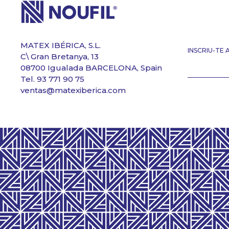
MATEX IBÉRICA, S.L.
INSCRIU-TE
C\ Gran Bretanya, 13
08700 Igualada BARCELONA, Spain
Tel. 93 771 90 75
ventas@matexiberica.com