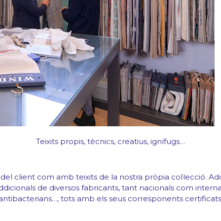
Teixits propis, tècnics, creatius, ignífugs…
 client com amb teixits de la nostra pròpia col·lecció. Addi
dicionals de diversos fabricants, tant nacionals com internaci
antibacterians…, tots amb els seus corresponents certificats