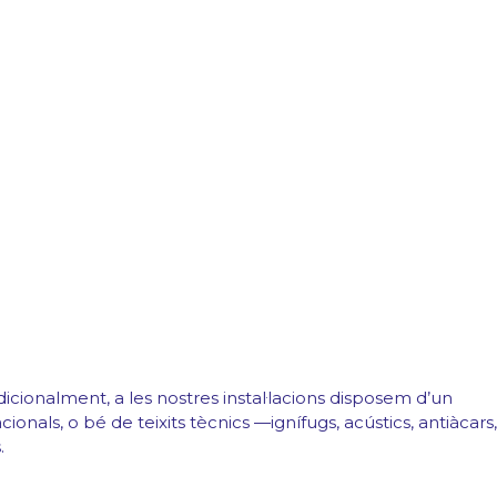
cionalment, a les nostres instal·lacions disposem d’un
onals, o bé de teixits tècnics —ignífugs, acústics, antiàcars,
.