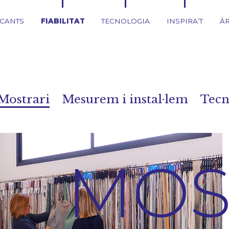
ICANTS
FIABILITAT
TECNOLOGIA
INSPIRA’T
ÀR
Mostrari
Mesurem i instal·lem
Tecn
MOS