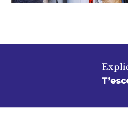
Explic
T’esc