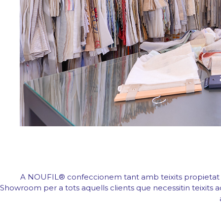
Contacte
Àrea clients
A NOUFIL® confeccionem tant amb teixits propietat del
Showroom per a tots aquells clients que necessitin teixits ad