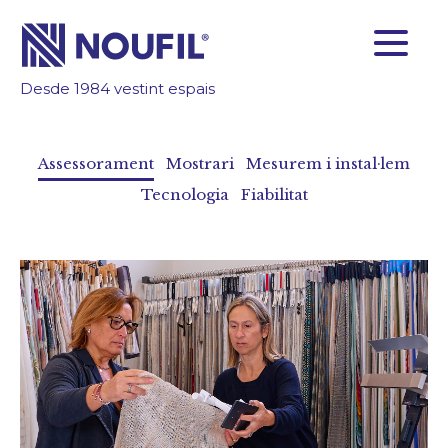
Desde 1984 vestint espais
SOM FABRICANTS
FIABILITAT
Assessorament
Mostrari
Mesurem i instal·lem
TECNOLOGIA
Tecnologia
Fiabilitat
INSPIRA’T
ÀREA CLIENTS
Empresa
Serveis
Productes