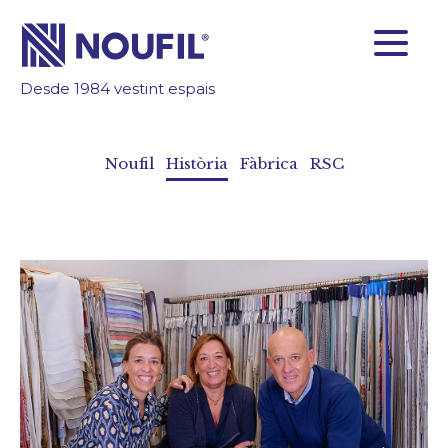
Desde 1984 vestint espais
SOM FABRICANTS
FIABILITAT
Noufil
Història
Fàbrica
RSC
TECNOLOGIA
INSPIRA’T
ÀREA CLIENTS
Empresa
Serveis
Productes