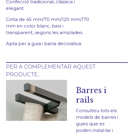
Confecció tradicional, clàssica i
elegant.
Contacte
Cinta de 45 mm/70 mm/120 mm/170
mm en color blanc, beix i
transparent, segons les amplades.
Apta per a guia i barra decorativa.
PER A COMPLEMENTAR AQUEST
PRODUCTE...
Barres i
rails
Consulteu tots els
models de barres i
guies que es
poden instal•lar i