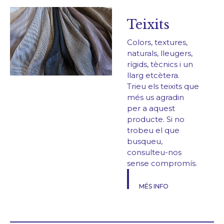
Teixits
Colors, textures,
naturals, lleugers,
rígids, tècnics i un
llarg etcètera.
Trieu els teixits que
més us agradin
per a aquest
producte. Si no
trobeu el que
busqueu,
consulteu-nos
sense compromís.
MÉS INFO