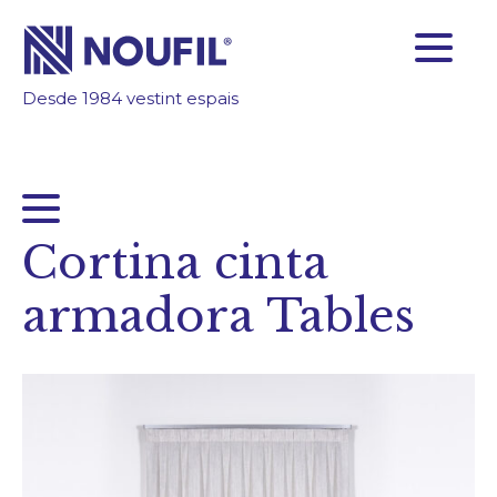
Desde 1984 vestint espais
SOM FABRICANTS
FIABILITAT
TECNOLOGIA
INSPIRA’T
Cortina cinta
ÀREA CLIENTS
armadora Tables
Empresa
Serveis
Productes