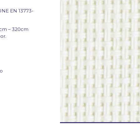
 (UNE EN 13773-
0cm – 320cm
or.
co