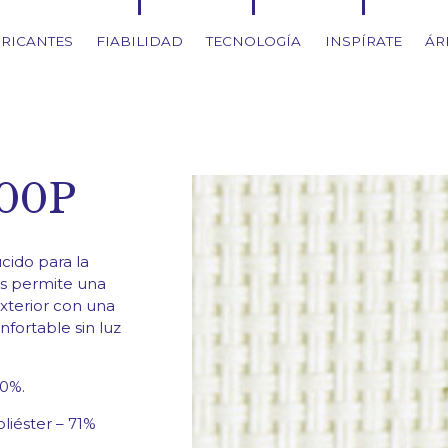
RICANTES
FIABILIDAD
TECNOLOGÍA
INSPÍRATE
ÁR
300P
úcido para la
s permite una
exterior con una
nfortable sin luz
10%.
liéster – 71%