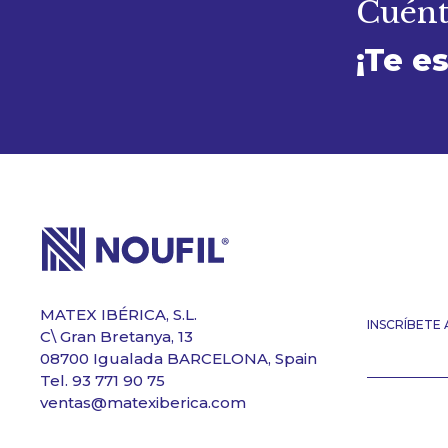
Cuénta
¡Te e
MATEX IBÉRICA, S.L.
INSCRÍBETE
C\ Gran Bretanya, 13
08700 Igualada BARCELONA, Spain
Tel. 93 771 90 75
ventas@matexiberica.com