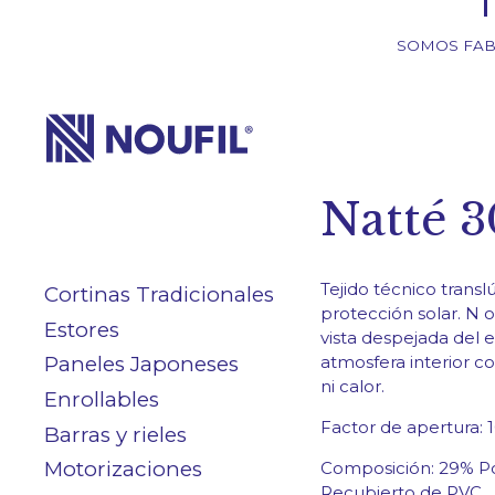
SOMOS FAB
Empresa
Natté 
Servicios
Tejido técnico transl
Cortinas Tradicionales
Productos
protección solar. N
o
Estores
vista despejada del 
Paneles Japoneses
atmosfera interior co
ni calor.
Blog/News
Enrollables
Factor de apertura: 
Barras y rieles
Motorizaciones
Composición: 29% Po
Recubierto de PVC.