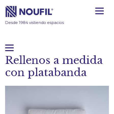
Desde 1984 vistiendo espacios
SOMOS FABRICANTES
FIABILIDAD
TECNOLOGÍA
INSPÍRATE
Rellenos a medida
ÁREA CLIENTES
con platabanda
Empresa
Servicios
Productos