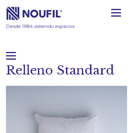
Desde 1984 vistiendo espacios
SOMOS FABRICANTES
FIABILIDAD
TECNOLOGÍA
INSPÍRATE
Relleno Standard
ÁREA CLIENTES
Empresa
Servicios
Productos