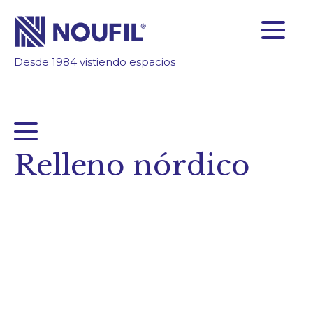
Desde 1984 vistiendo espacios
SOMOS FABRICANTES
FIABILIDAD
TECNOLOGÍA
INSPÍRATE
Relleno nórdico
ÁREA CLIENTES
Empresa
Servicios
Productos