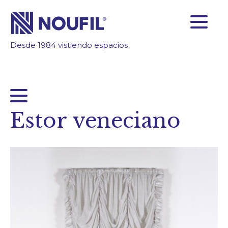
Desde 1984 vistiendo espacios
SOMOS FABRICANTES
FIABILIDAD
TECNOLOGÍA
INSPÍRATE
Estor veneciano
ÁREA CLIENTES
Empresa
Servicios
Productos