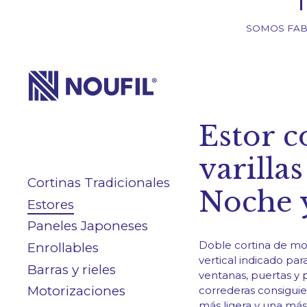
SOMOS FAB
Empresa
Estor c
Servicios
varillas
Cortinas Tradicionales
Productos
Noche 
Estores
Paneles Japoneses
Blog/News
Doble cortina de m
Enrollables
vertical indicado par
Barras y rieles
ventanas, puertas y 
Motorizaciones
correderas consigui
más ligera y una más