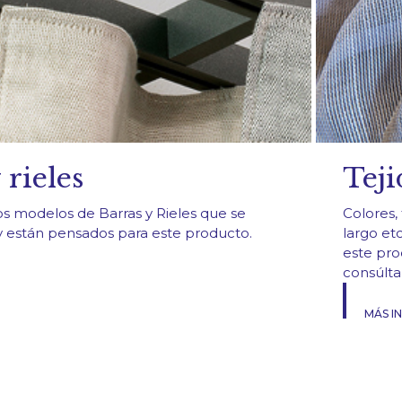
 rieles
Teji
os modelos de Barras y Rieles que se
Colores, 
y están pensados para este producto.
largo et
este pro
consúlta
MÁS I