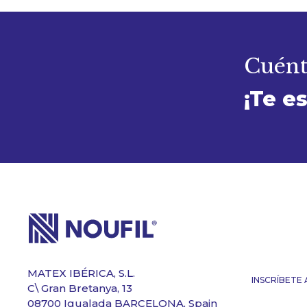
Cuénta
¡Te e
MATEX IBÉRICA, S.L.
INSCRÍBETE
C\ Gran Bretanya, 13
08700 Igualada BARCELONA, Spain