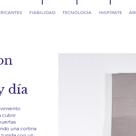
RICANTES
FIABILIDAD
TECNOLOGÍA
INSPÍRATE
ÁR
on
y día
ovimiento
a cubrir
puertas
endo una cortina
 tupida con un