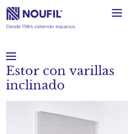
Desde 1984 vistiendo espacios
SOMOS FABRICANTES
FIABILIDAD
TECNOLOGÍA
INSPÍRATE
Estor con varillas
ÁREA CLIENTES
inclinado
Empresa
Servicios
Productos