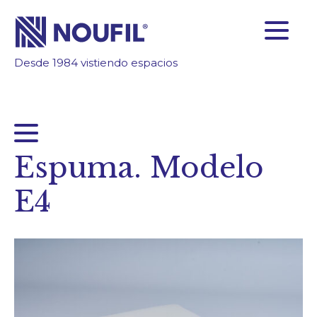
Desde 1984 vistiendo espacios
SOMOS FABRICANTES
FIABILIDAD
TECNOLOGÍA
INSPÍRATE
Espuma. Modelo
ÁREA CLIENTES
E4
Empresa
Servicios
Productos