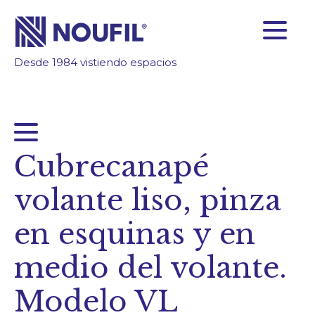
Desde 1984 vistiendo espacios
SOMOS FABRICANTES
FIABILIDAD
TECNOLOGÍA
INSPÍRATE
Cubrecanapé
ÁREA CLIENTES
volante liso, pinza
Empresa
en esquinas y en
Servicios
medio del volante.
Productos
Modelo VL