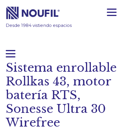
Desde 1984 vistiendo espacios
SOMOS FABRICANTES
FIABILIDAD
TECNOLOGÍA
INSPÍRATE
Sistema enrollable
ÁREA CLIENTES
Rollkas 43, motor
Empresa
batería RTS,
Servicios
Sonesse Ultra 30
Productos
Wirefree