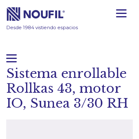
Desde 1984 vistiendo espacios
SOMOS FABRICANTES
FIABILIDAD
TECNOLOGÍA
INSPÍRATE
Sistema enrollable
ÁREA CLIENTES
Rollkas 43, motor
Empresa
IO, Sunea 3/30 RH
Servicios
Productos