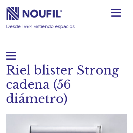
Desde 1984 vistiendo espacios
SOMOS FABRICANTES
FIABILIDAD
TECNOLOGÍA
INSPÍRATE
Riel blister Strong
ÁREA CLIENTES
cadena (56
Empresa
diámetro)
Servicios
Productos