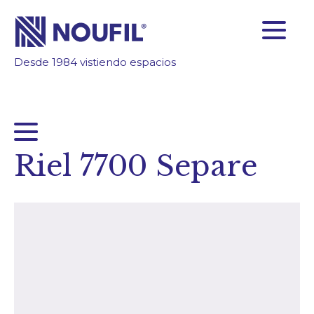
Desde 1984 vistiendo espacios
SOMOS FABRICANTES
FIABILIDAD
TECNOLOGÍA
INSPÍRATE
Riel 7700 Separe
ÁREA CLIENTES
Empresa
Servicios
Productos